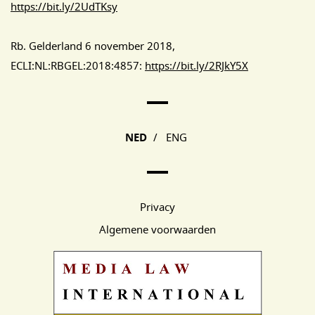
https://bit.ly/2UdTKsy
Rb. Gelderland 6 november 2018,
ECLI:NL:RBGEL:2018:4857:
https://bit.ly/2RJkY5X
Main Page Navigation
NED
/
ENG
Privacy
Algemene voorwaarden